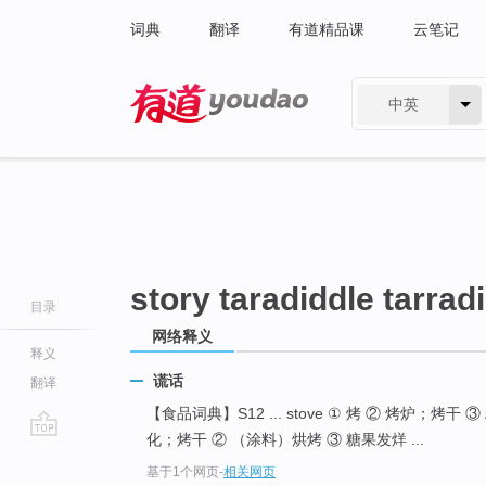
词典
翻译
有道精品课
云笔记
中英
有道 - 网易旗下搜索
story taradiddle tarrad
目录
网络释义
释义
谎话
翻译
【食品词典】S12 ... stove ① 烤 ② 烤炉；烤干 ③ 糖
化；烤干 ② （涂料）烘烤 ③ 糖果发烊 ...
go
基于1个网页
-
相关网页
top