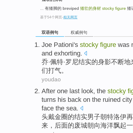
... 有矮脚的 breviped
矮壮的身材
stocky figure
矮语的
基于54个网页
-
相关网页
双语例句
权威例句
Joe
Pationi's
stocky
figure
was 
and
exhorting
.
乔
·佩特·
罗尼
结实
的
身影
不断地
们
打气
。
youdao
After
one
last
look
, the
stocky
fi
turns
his back on
the ruined
city
face the
sea
.
头戴金圈
的
结实
男子朝特洛伊再
来，后面
的
废
城
朝向
海洋
飘起
一