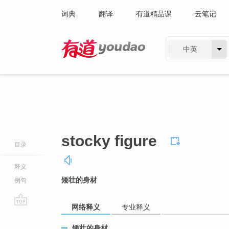
词典
翻译
有道精品课
云笔记
中英
有道 - 网易旗下搜索
stocky figure
目录
释义
矮壮的身材
例句
网络释义
专业释义
go
top
矮壮的身材