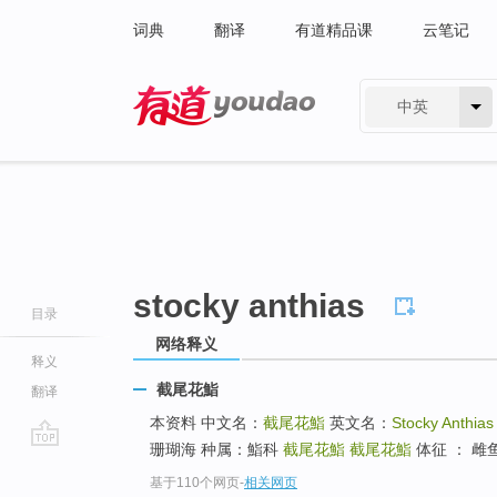
词典
翻译
有道精品课
云笔记
中英
有道 - 网易旗下搜索
stocky anthias
目录
网络释义
释义
截尾花鮨
翻译
本资料 中文名：
截尾花鮨
英文名：
Stocky Anthias
珊瑚海 种属：鮨科
截尾花鮨
截尾花鮨
体征 ： 
go
基于110个网页
-
相关网页
top