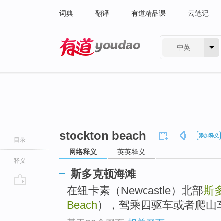
词典
翻译
有道精品课
云笔记
中英
有道 - 网易旗下搜索
stockton beach
添加释义
目录
网络释义
英英释义
释义
斯多克顿海滩
在纽卡素（Newcastle）北部
斯
go
top
Beach
），驾乘四驱车或者爬山