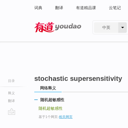
词典
翻译
有道精品课
云笔记
中英
有道 - 网易旗下搜索
stochastic supersensitivity
目录
网络释义
释义
随机超敏感性
翻译
随机超敏感性
基于1个网页
-
相关网页
go
top