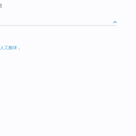
层
人工翻译
。