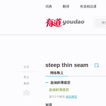
词典
翻译
有道精品课
中
有道 - 网易旗下搜索
steep thin seam
目录
网络释义
释义
急倾斜薄煤层
翻译
急倾斜薄煤层
基于1个网页
-
相关网页
go
top
短语