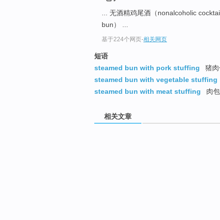
... 无酒精鸡尾酒（nonalcoholic cockta
bun） ...
基于224个网页
-
相关网页
短语
steamed bun with pork stuffing
猪肉
steamed bun with vegetable stuffing
steamed bun with meat stuffing
肉包
相关文章