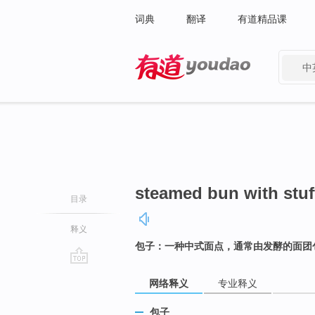
词典
翻译
有道精品课
中
有道 - 网易旗下搜索
steamed bun with stuf
目录
释义
包子：一种中式面点，通常由发酵的面团
go
网络释义
专业释义
top
包子