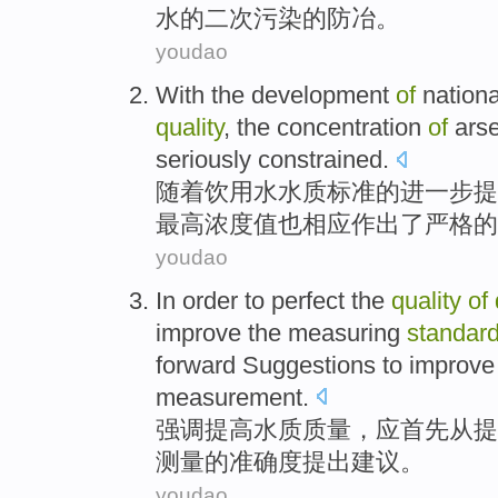
水
的
二次
污染
的
防
冶
。
youdao
With
the development
of
nation
quality
, the concentration
of
ars
seriously constrained
.
随着
饮用水
水质
标准
的
进一步提
最高浓度值
也
相应作出了严格的
youdao
In order to
perfect
the
quality
of
improve
the
measuring
standar
forward
Suggestions
to improve
measurement
.
强调提高水质
质量
，
应
首先从
提
测量
的
准确度
提出
建议
。
youdao