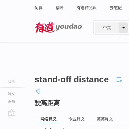
词典
翻译
有道精品课
云笔记
中英
有道 - 网易旗下搜索
stand-off distance
目录
释义
驶离距离
例句
网络释义
专业释义
英英释义
go
top