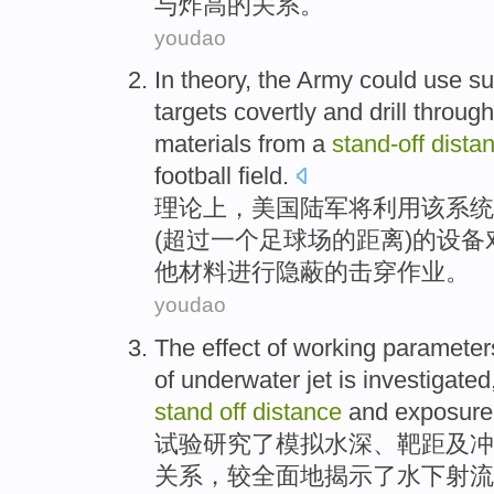
与
炸高的
关系
。
youdao
In theory
,
the Army
could
use
su
targets
covertly and
drill
through
materials
from
a
stand-off
dista
football
field.
理论上
，
美国
陆军
将
利用
该
系统
(超过
一个
足球场
的
距离
)的设备
他
材料
进行隐蔽的
击穿
作业。
youdao
The
effect
of
working parameter
of
underwater
jet
is
investigated
stand
off
distance
and
exposur
试验
研究
了
模拟
水深
、靶
距
及
冲
关系，较全面地揭示了水下射流