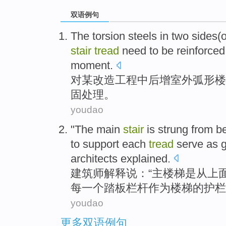
双语例句
The
torsion
steels in
two sides(
o
stair
tread
need to be
reinforced
moment.
对
某改造工程
中
后增
室外
弧形
楼
固
处理。
youdao
"
The main
stair
is strung
from
b
to
support
each
tread
serve
as
g
architects
explained
.
建筑师
解释说
：“
主
楼梯
是从
上
每一个
踏板
栏杆
作为
楼梯
的
护栏
youdao
更多双语例句