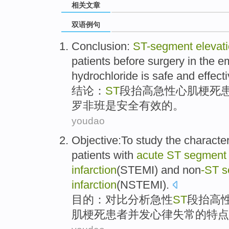
相关文章
双语例句
Conclusion
:
ST-segment
elevat
patients
before
surgery
in
the e
hydrochloride
is
safe
and
effect
结论
：
ST
段
抬高
急性
心肌
梗死
罗非班
是
安全
有效的。
youdao
Objective
:To
study
the
character
patients
with
acute
ST
segment
infarction
(STEMI)
and
non
-
ST
s
infarction
(NSTEMI).
目的
：对比
分析
急性
ST
段
抬高
肌梗死
患者
并发心律失常
的
特点