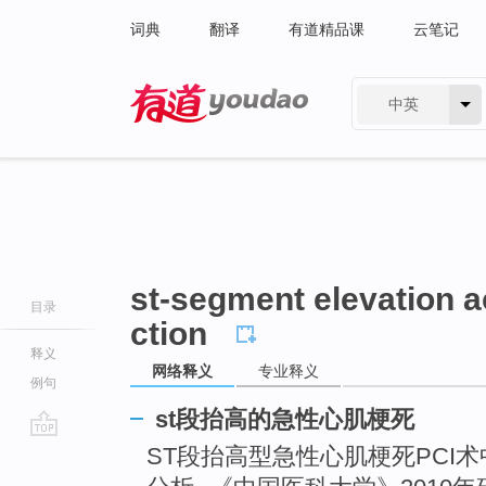
词典
翻译
有道精品课
云笔记
中英
有道 - 网易旗下搜索
st-segment elevation a
目录
ction
释义
网络释义
专业释义
例句
st段抬高的急性心肌梗死
go
ST段抬高型急性心肌梗死PCI
top