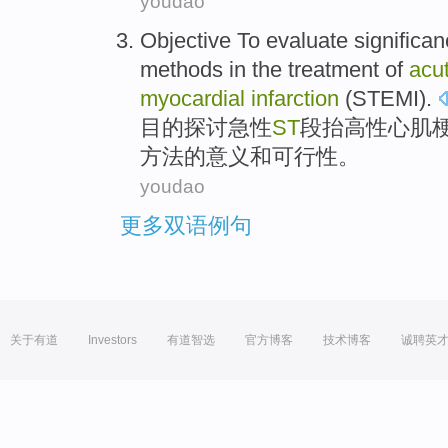
youdao
Objective
To evaluate
significa
methods
in the
treatment
of
acu
myocardial
infarction
(
STEMI
).
目的
探讨
急性
ST
段
抬高
性
心肌
方法
的
意义
和可行性。
youdao
更多双语例句
关于有道
Investors
有道智选
官方博客
技术博客
诚聘英