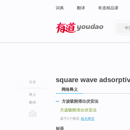
词典
翻译
有道精品课
中
有道 - 网易旗下搜索
square wave adsorptiv
目录
网络释义
释义
方波吸附溶出伏安法
翻译
方波吸附溶出伏安法
基于1个网页
-
相关网页
go
top
短语