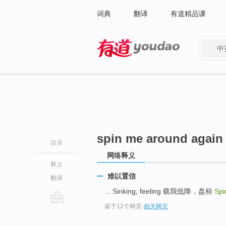
词典
翻译
有道精品课
中
有道 - 网易旗下搜索
spin me around again
目录
网络释义
释义
难以置信
翻译
... Sinking, feeling 载我低降，盘桓
Spi
基于12个网页
-
相关网页
go
top