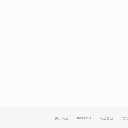
关于有道
Investors
有道智选
官