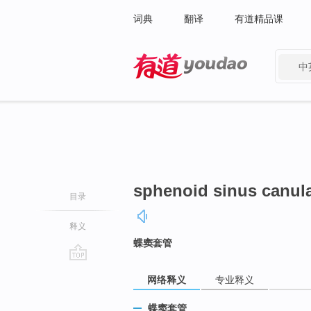
词典
翻译
有道精品课
中
有道 - 网易旗下搜索
sphenoid sinus canul
目录
释义
蝶窦套管
go
网络释义
专业释义
top
蝶窦套管