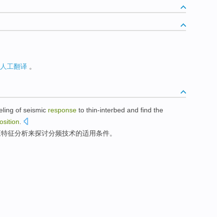
人工翻译
。
ling
of
seismic
response
to
thin-interbed and find the
sition
.
应
特征分析
来
探讨分
频
技术
的
适用
条件
。