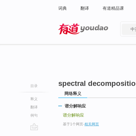
词典
翻译
有道精品课
中
有道 - 网易旗下搜索
spectral decompositi
目录
网络释义
释义
谱分解响应
翻译
谱分解响应
例句
基于1个网页
-
相关网页
go