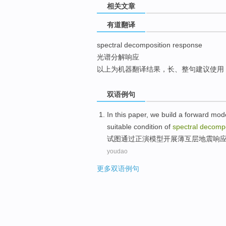
相关文章
top
有道翻译
spectral decomposition response
光谱分解响应
以上为机器翻译结果，长、整句建议使用
双语例句
In this paper
, we build a forward
mode
suitable
condition
of
spectral
decompo
试图
通过
正演
模型
开展薄互
层地震
响
youdao
更多双语例句