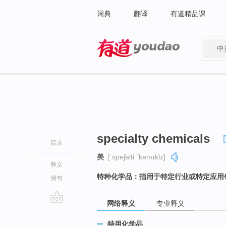
词典
翻译
有道精品课
中
有道 - 网易旗下搜索
specialty chemicals
目录
美
[ˈspeʃəlti ˈkemɪklz]
释义
特种化学品：指用于特定行业或特定应用
例句
网络释义
专业释义
go
top
特用化学品