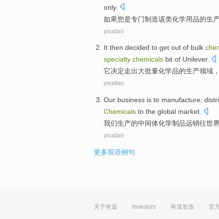
only.
如果
您
是
专门制造该类化学
用品
的
生
youdao
It
then decided
to
get out of
bulk
chem
specialty
chemicals
bit of
Unilever
.
它
决定
走出
大批量
化学品
的
生产领域
youdao
Our
business is to
manufacture
,
dist
Chemicals
to the global market.
我们
生产
的
中间体
化学制品
远销
往世
youdao
更多双语例句
关于有道
Investors
有道智选
官