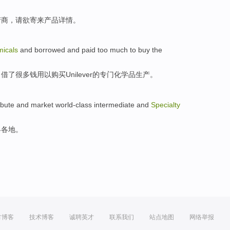
产商，
请
欲
寄
来产品
详情
。
icals
and
borrowed
and paid too
much
to
buy
the
，
借
了
很多钱
用以
购买
Unilever
的
专门化学品生产。
ribute and market world-class
intermediate
and
Specialty
界各地。
方博客
技术博客
诚聘英才
联系我们
站点地图
网络举报