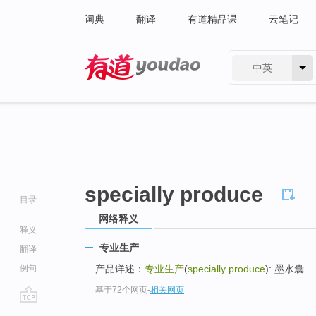
词典
翻译
有道精品课
云笔记
中英
有道 - 网易旗下搜索
specially produce
目录
网络释义
释义
专业生产
翻译
例句
产品详述：
专业生产
(
specially produce
):.墨水囊 .
基于72个网页
-
相关网页
go