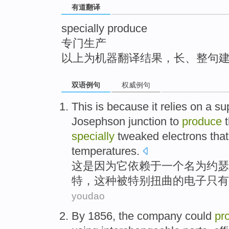
有道翻译
top
specially produce
专门生产
以上为机器翻译结果，长、整句
双语例句
权威例句
This
is because
it
relies on
a
su
Josephson
junction
to
produce
specially
tweaked
electrons
tha
temperatures
.
这
是因为
它
依赖
于
一个
名为
约瑟
特，
这种
被
特别
扭曲
的
电子
只有
youdao
By
1856,
the
company
could
pr