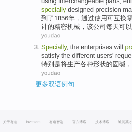
using
interchangeable
parts
,
eff
specially
designed
precision
ma
到了
1856年，
通过使用
可互换
计
的
精密
机械
，
该
公司
每天
可以
youdao
Specially
, the enterprises
will
pr
satisfy
the
different
users'
reque
特别是
将
生产
各种形状
的固
碱
，
youdao
更多双语例句
关于有道
Investors
有道智选
官方博客
技术博客
诚聘英