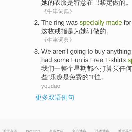
她
的
衣服
是
特意
在
巴黎
定做的。
《牛津词典》
The
ring
was
specially
made
for
这
枚戒指
是
为
她
订做
的。
《牛津词典》
We
aren't
going to
buy
anything
had
some
Fun
is
Free
T
-
shirts
s
我们
一
整个
星期
都
不
打算
买
任何
些
“
乐趣
是
免费
的”T
恤
。
youdao
更多双语例句
关于有道
Investors
有道智选
官方博客
技术博客
诚聘英