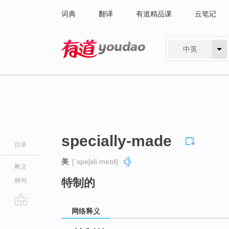
词典
翻译
有道精品课
云笔记
中英
有道 - 网易旗下搜索
specially-made
目录
美
[ˈspeʃəli meɪd]
释义
特制的
例句
网络释义
go
top