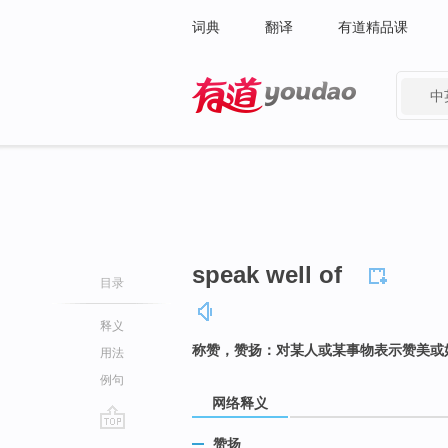
词典
翻译
有道精品课
中
有道 - 网易旗下搜索
speak well of
目录
释义
称赞，赞扬：对某人或某事物表示赞美或
用法
例句
网络释义
go
赞扬