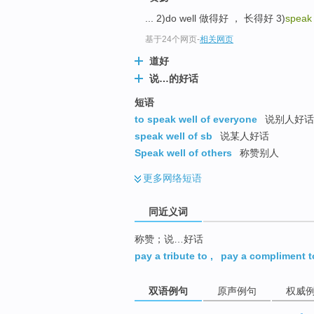
top
... 2)do well 做得好 ， 长得好 3)
speak 
基于24个网页
-
相关网页
道好
说…的好话
短语
to speak well of everyone
说别人好话
speak well of sb
说某人好话
Speak well of others
称赞别人
更多
网络短语
同近义词
称赞；说…好话
pay a tribute to
,
pay a compliment t
双语例句
原声例句
权威