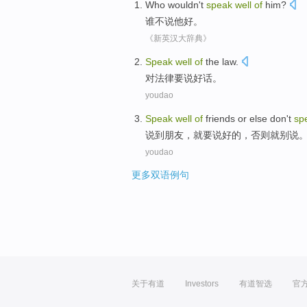
Who
wouldn't
speak
well
of
him
?
谁
不说
他
好。
《新英汉大辞典》
Speak
well
of
the
law
.
对
法律
要说
好话
。
youdao
Speak
well
of
friends
or else
don
't
sp
说
到
朋友
，就要说
好的
，
否则
就别说
youdao
更多双语例句
关于有道
Investors
有道智选
官