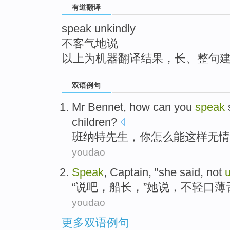
有道翻译
top
speak unkindly
不客气地说
以上为机器翻译结果，长、整句
双语例句
Mr Bennet
,
how
can
you
speak
children?
班
纳特先生，
你
怎么
能
这样
无情
youdao
Speak
,
Captain
, "
she
said
,
not
u
“
说吧
，
船长
，”
她
说
，
不
轻口薄
youdao
更多双语例句