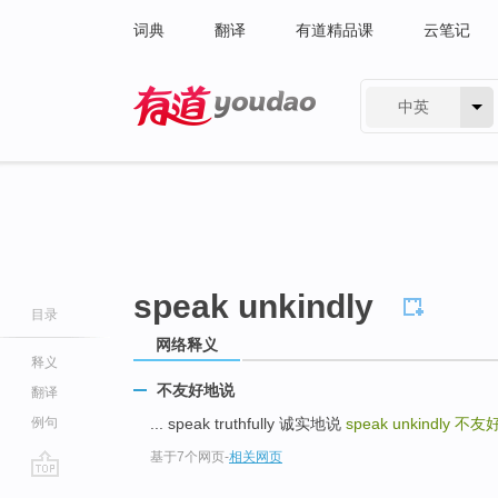
词典
翻译
有道精品课
云笔记
中英
有道 - 网易旗下搜索
speak unkindly
目录
网络释义
释义
不友好地说
翻译
例句
... speak truthfully 诚实地说
speak unkindly
不友
基于7个网页
-
相关网页
go