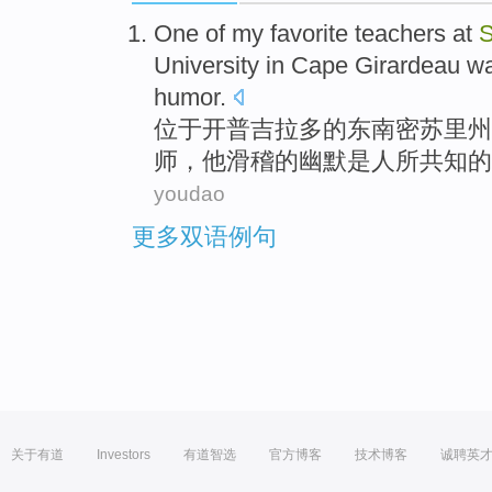
One
of
my
favorite
teachers
at
S
University
in
Cape Girardeau
w
humor
.
位于开
普吉
拉多
的
东南
密苏里
州
师
，
他
滑稽
的
幽默
是
人所共知的
youdao
更多双语例句
关于有道
Investors
有道智选
官方博客
技术博客
诚聘英