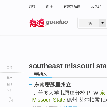
词典
翻译
有道精品课
云笔记
中英
有道 - 网易旗下搜索
southeast missouri sta
目录
网络释义
释义
东南密苏里州立
翻译
例句
... 普度大学韦恩堡分校IPFW
东
Missouri State
德州-艾尔帕索Texas-
go