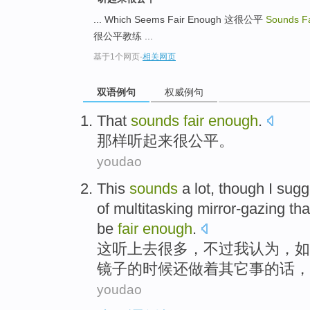
... Which Seems Fair Enough 这很公平
Sounds F
很公平教练 ...
基于1个网页
-
相关网页
双语例句
权威例句
That
sounds
fair
enough
.
那样
听起来
很
公平
。
youdao
This
sounds
a lot
,
though
I
sugg
of
multitasking
mirror-gazing
tha
be
fair
enough
.
这
听上去
很多
，
不过
我
认为
，
如
镜子
的
时候还
做
着其它事
的话
，
youdao