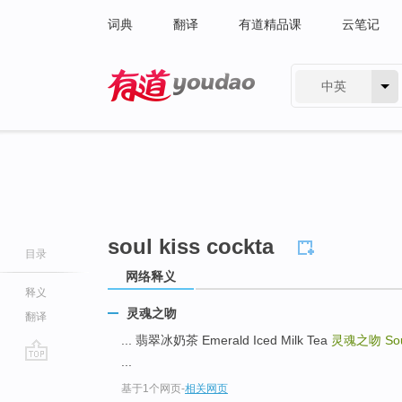
词典
翻译
有道精品课
云笔记
中英
有道 - 网易旗下搜索
soul kiss cockta
目录
网络释义
释义
灵魂之吻
翻译
... 翡翠冰奶茶 Emerald Iced Milk Tea
灵魂之吻
So
...
go
基于1个网页
-
相关网页
top