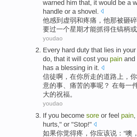
warned
him
that,
it would be
a
w
handle
or
a shovel
.
他
感到
虚弱
和
疼痛
，
他
那被砸碎
要
过
一个
星期
才能
抓
得住
镐
柄
或
youdao
Every
hard
duty that lies
in
your
do
, that it will cost you
pain
and 
has
a
blessing
in it.
信徒啊，
在
你
所走的
道路
上，
你
意
的事、
痛苦
的事呢？ 在
每
一
大的
祝福
。
youdao
If
you
become
sore
or
feel
pain
,
hurts
,"
or
"
Stop
!"
如果
你
觉得
疼
，你
应该
说
：“
噢