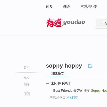
词典
翻译
有道精品课
中
有道 - 网易旗下搜索
soppy hoppy
目录
网络释义
释义
太阳掉下来了
翻译
... Best Friends 最好的朋友
Soppy Ho
基于1个网页
-
相关网页
go
top