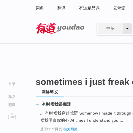
词典
翻译
有道精品课
云笔记
中英
有道 - 网易旗下搜索
sometimes i just freak 
目录
网络释义
释义
有时候我很痴迷
翻译
... 有时候我穿过荒野 Somenow I made it through
候我明白你的心 At times I understand you ...
go
基于66个网页
-
相关网页
top