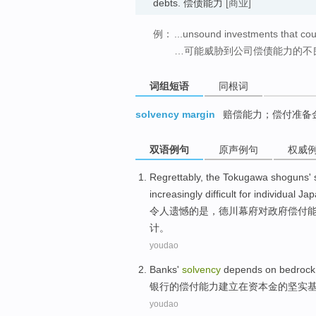
debts. 偿债能力
[商业]
例：
...unsound investments that co
…可能威胁到公司偿债能力的不
词组短语
同根词
solvency margin
赔偿能力；偿付准备
双语例句
原声例句
权威
Regrettably
,
the Tokugawa
shoguns' 
increasingly
difficult
for individual
Jap
令人
遗憾
的是，
德川
幕府
对
政府
偿付
计。
youdao
Banks
'
solvency
depends
on
bedrock
银行
的
偿付
能力建立
在
资本金
的坚实
youdao