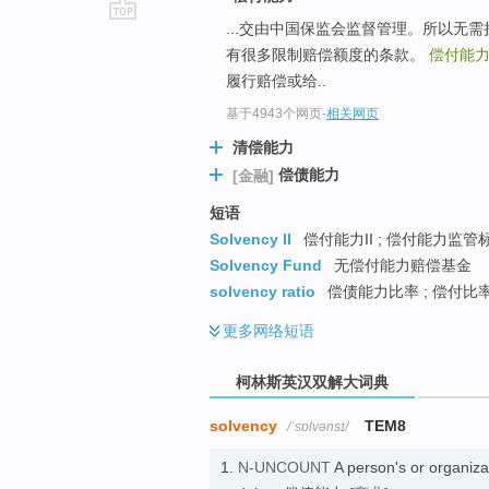
...交由中国保监会监督管理。所以无
go
有很多限制赔偿额度的条款。
偿付能
top
履行赔偿或给..
基于4943个网页
-
相关网页
清偿能力
偿债能力
[金融]
短语
Solvency II
偿付能力II ; 偿付能力监管标准
Solvency Fund
无偿付能力赔偿基金
solvency ratio
偿债能力比率 ; 偿付比
更多
网络短语
柯林斯英汉双解大词典
solvency
TEM8
/ˈsɒlvənsɪ/
1.
N-UNCOUNT
A person's or organiza