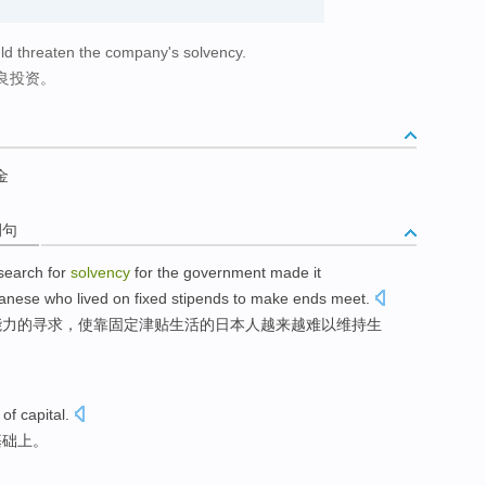
uld threaten the company's solvency.
良投资。
金
例句
search
for
solvency
for
the
government
made
it
anese
who
lived
on
fixed
stipends
to make ends meet.
能力
的
寻求，
使
靠
固定
津贴
生活
的
日本
人
越来越
难以
维持生
of
capital
.
基础
上。