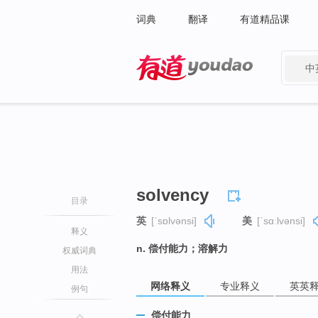
词典
翻译
有道精品课
中
有道 - 网易旗下搜索
solvency
目录
英
[ˈsɒlvənsi]
美
[ˈsɑːlvənsi]
释义
n. 偿付能力；溶解力
权威词典
用法
网络释义
专业释义
英英
例句
偿付能力