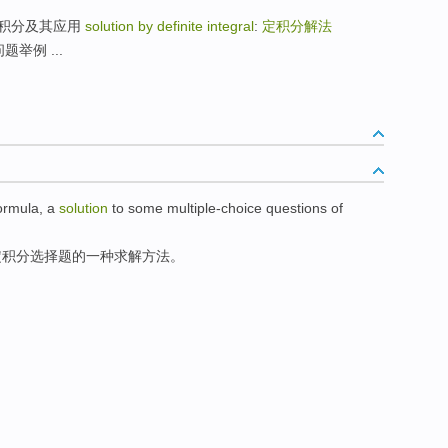
ion: 定积分及其应用
solution by definite integral
:
定积分解法
分问题举例 ...
formula
, a
solution
to
some
multiple-choice questions
of
定
积分选择
题
的
一种
求解方法
。