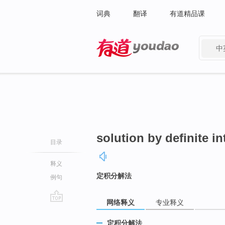
词典
翻译
有道精品课
中
有道 - 网易旗下搜索
solution by definite in
目录
释义
定积分解法
例句
网络释义
专业释义
go
top
定积分解法