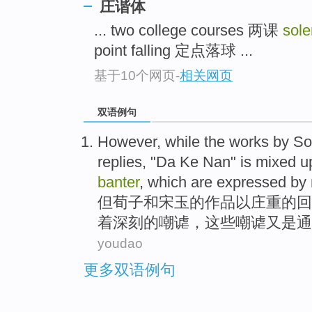
庄谐体
... two college courses 两课
sol
point falling 定点落球 ...
基于10个网页
-
相关网页
双语例句
However
,
while
the
works
by S
replies
, "Da
Ke
Nan"
is mixed
u
banter
,
which
are
expressed
by
但
荀子
和宋玉
的
作品
以
庄重
的
回
着
深刻的
嘲谑
，
这些
嘲谑又是通
youdao
更多双语例句