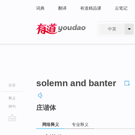
词典
翻译
有道精品课
云笔记
中英
有道 - 网易旗下搜索
solemn and banter
目录
释义
庄谐体
例句
网络释义
专业释义
go
top