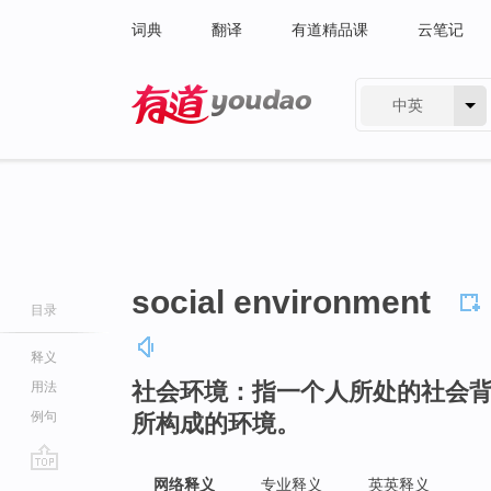
词典
翻译
有道精品课
云笔记
中英
有道 - 网易旗下搜索
social environment
目录
释义
社会环境：指一个人所处的社会
用法
例句
所构成的环境。
go
网络释义
专业释义
英英释义