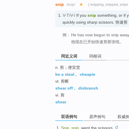
snip
/snɪp/
( snipping, snipped, snips 
1.
V-T/V-I
If you
snip
something, or if 
quickly using sharp scissors. 快速剪
例：
He has now begun to snip away 
他现在已开始快速剪那张纸。
同近义词
同根词
n. 剪；便宜货
be a steal
,
cheapie
vt. 剪断
shear off
,
disbranch
vi. 剪
shear
双语例句
原声例句
权威
Snip
,
snip
, went
the scissors
.