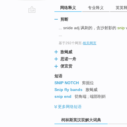
网络释义
专业释义
英英
go
剪断
top
... snide adj.讽刺的，含沙射影的
snip
v
...
基于292个网页
-
相关网页
敌蝇威
思诺一舟
便宜货
短语
SNIP NOTCH
剪扼位
Snip fly bands
敌蝇威
snip end
切角端 ; 端部削斜
更多
网络短语
柯林斯英汉双解大词典