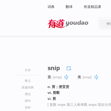
词典
翻译
有道精品课
中
有道 - 网易旗下搜索
snip
目录
英
[snɪp]
美
[snɪp]
释义
n. 剪；便宜货
权威词典
vt. 剪断
用法
vi. 剪
例句
[ 复数 snips 第三人称单数 snips 现在分词 s
百科