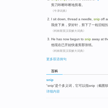
剪刀咔嚓咔嚓地
剪
着。
《牛津词典》
I
sit
down
,
thread
a
needle
,
snip
off
a
我
坐
下来
，
穿
好
针
，
剪
下了
一
粒
旧
钮
《柯林斯英汉双解大词典》
He
has
now
begun to
snip
away at
th
他
现在
已
开始
快速
剪
那
张
纸
。
《柯林斯英汉双解大词典》
更多双语例句
百科
snip
“snip”是个多义词，它可以指snip（截图
详细内容