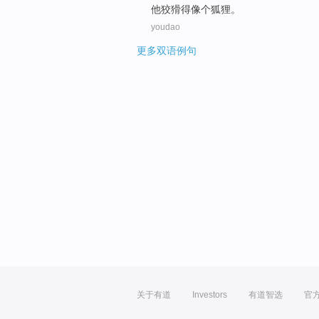
他
狡猾
得
像
个
狐狸
。
youdao
更多双语例句
关于有道
Investors
有道智选
官