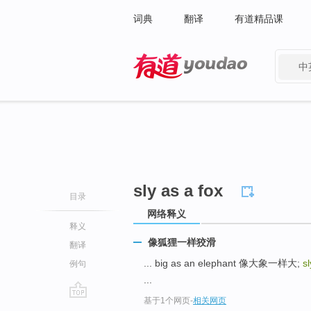
词典
翻译
有道精品课
中
有道 - 网易旗下搜索
sly as a fox
目录
网络释义
释义
像狐狸一样狡滑
翻译
... big as an elephant 像大象一样大;
s
例句
...
基于1个网页
-
相关网页
go