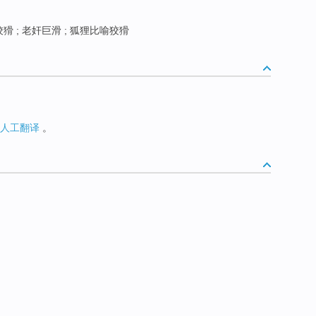
猾 ; 老奸巨滑 ; 狐狸比喻狡猾
人工翻译
。