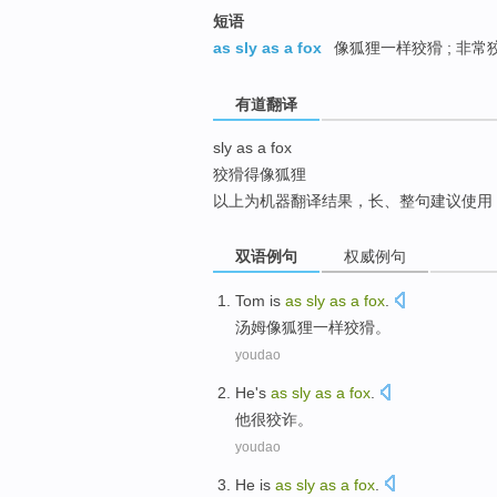
top
短语
as sly as a fox
像狐狸一样狡猾 ; 非常狡
有道翻译
sly as a fox
狡猾得像狐狸
以上为机器翻译结果，长、整句建议使用
双语例句
权威例句
Tom
is
as
sly
as
a
fox
.
汤姆
像
狐狸
一样
狡猾
。
youdao
He
's
as
sly
as
a
fox
.
他
很
狡诈
。
youdao
He
is
as
sly
as
a
fox
.