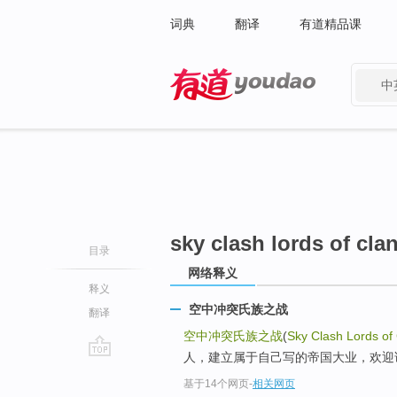
词典
翻译
有道精品课
中
有道 - 网易旗下搜索
sky clash lords of cla
目录
网络释义
释义
空中冲突氏族之战
翻译
空中冲突氏族之战
(
Sky Clash Lords of
人，建立属于自己写的帝国大业，欢迎
go
基于14个网页
-
相关网页
top