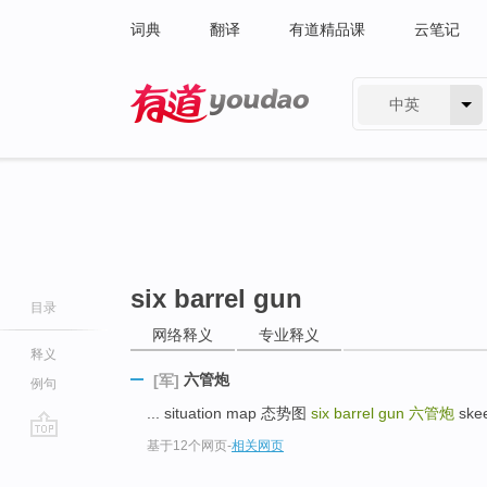
词典
翻译
有道精品课
云笔记
中英
有道 - 网易旗下搜索
six barrel gun
目录
网络释义
专业释义
释义
六管炮
[军]
例句
... situation map 态势图
six barrel gun
六管炮
ske
基于12个网页
-
相关网页
go
top