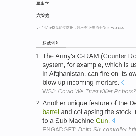
军事学
六管炮
·
2,447,543篇论文数据，部分数据来源于NoteExpress
权威例句
The Army's C-RAM (Counter Rock
system, for example, which is u
in Afghanistan, can fire on its o
blow up incoming mortars.
WSJ:
Could We Trust Killer Robots
Another unique feature of the D
barrel
and collapsing the stock it
to a Sub Machine
Gun
.
ENGADGET:
Delta Six controller bri