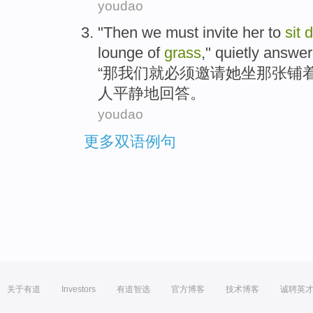
youdao
"
Then
we
must
invite
her
to
sit
lounge
of
grass
,"
quietly
answer
“
那
我们
就
必须
邀请
她
坐
那张铺
人
平静地
回答
。
youdao
更多双语例句
关于有道
Investors
有道智选
官方博客
技术博客
诚聘英