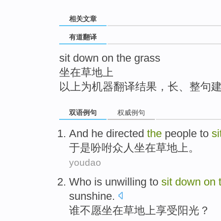
top
相关文章
有道翻译
sit down on the grass
坐在草地上
以上为机器翻译结果，长、整句
双语例句
权威例句
And
he directed
the
people
to
si
于是
吩咐
众人
坐在
草地
上。
youdao
Who
is unwilling
to
sit
down
on
sunshine
.
谁
不
愿
坐在
草地
上
享受
阳光？