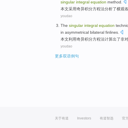
singular
integral
equation
method
.
本文
采用
奇异
积分
方程
法
分析
了
横
观
youdao
The
singular
integral
equation
techni
in asymmetrical
bilateral
finlines
.
本文
利用
奇异
积分
方程
法
计算出
了
非
youdao
更多双语例句
关于有道
Investors
有道智选
官