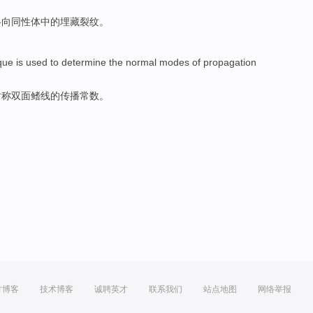
各向同性
体
中的
埋藏
裂纹
。
que is used
to determine
the
normal modes
of
propagation
对称双面鳍线
的
传播
常数。
方博客
技术博客
诚聘英才
联系我们
站点地图
网络举报