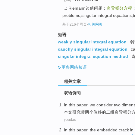
...: Riemann边值问题；
奇异积分方程
；
problems;singular integral equations;t
基于216个网页
-
相关网页
短语
weakly singular integral equation
弱
cauchy singular integral equation
c
singular integral equation method
奇
更多
网络短语
相关文章
双语例句
In this paper
,
we consider
two
dimens
本文
研究
带
两
个
位移
的
二
维
奇异
积分
youdao
In this paper
, the embedded
crack
in