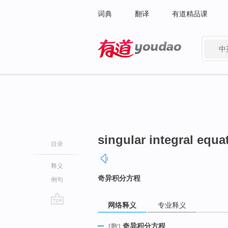
词典
翻译
有道精品课
中
有道 - 网易旗下搜索
singular integral equa
目录
释义
奇异积分方程
例句
网络释义
专业释义
go
top
奇异积分方程
[数]