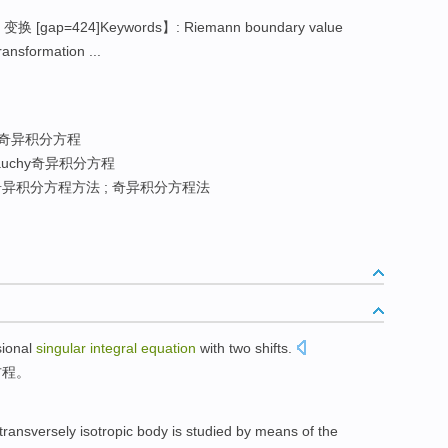
变换 [gap=424]Keywords】: Riemann boundary value
ransformation ...
奇异积分方程
auchy奇异积分方程
异积分方程方法 ; 奇异积分方程法
ional
singular
integral
equation
with
two
shifts
.
方程
。
transversely isotropic
body is
studied
by
means
of the