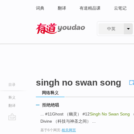
词典
翻译
有道精品课
云笔记
中英
有道 - 网易旗下搜索
singh no swan song
目录
网络释义
释义
拒绝绝唱
翻译
... #11Ghost （幽灵） #12
Singh No Swan Song
Divine （科技与神圣之间） ...
go
基于6个网页
-
相关网页
top