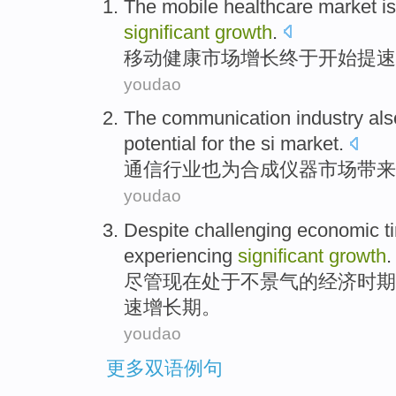
The mobile
healthcare
market
i
significant
growth
.
移动
健康
市场
增长
终于
开始
提速
youdao
The
communication
industry
als
potential
for
the si
market
.
通信
行业
也
为
合成
仪器市场带来
youdao
Despite
challenging
economic
t
experiencing
significant
growth
.
尽管
现在
处于
不景气的
经济
时期
速增长期。
youdao
更多双语例句