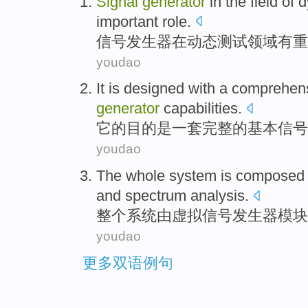
Signal
generator
in
the
field
of
d
important
role
.
信号
发生器
在
动态
测试
领域
有
重
youdao
It
is
designed
with
a
comprehen
generator
capabilities
.
它
的
目的
是一
套
完整
的
基本
信号
youdao
The whole
system
is composed
and
spectrum
analysis
.
整个
系统
由
虚拟
信号
发生器模块
youdao
更多双语例句