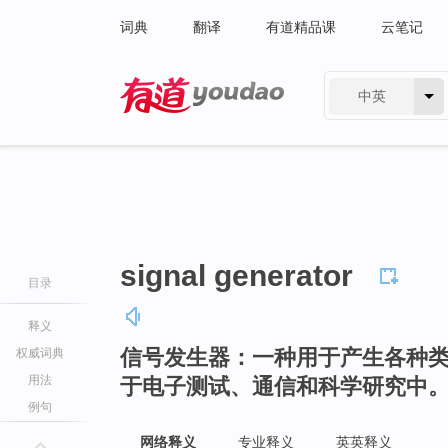
词典
翻译
有道精品课
云笔记
中英
有道 - 网易旗下搜索
signal generator
目录
释义
信号发生器：一种用于产生各种
权威词典
用法
于电子测试、通信和科学研究中
例句
网络释义
专业释义
英英释义