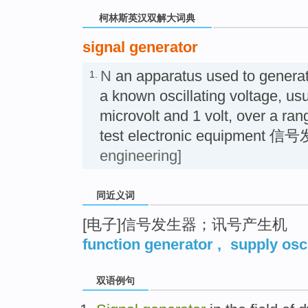
柯林斯英汉双解大词典
signal generator
N
an apparatus used to generate
1.
a known oscillating voltage, us
microvolt and 1 volt, over a ran
test electronic equipment
engineering]
同近义词
[电子]信号发生器；讯号产生机
function generator
,
supply osci
双语例句