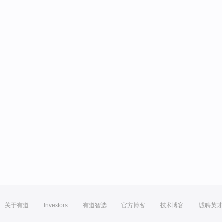
关于有道
Investors
有道智选
官方博客
技术博客
诚聘英