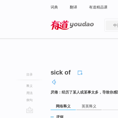
词典
翻译
有道精品课
中
有道 - 网易旗下搜索
sick of
目录
释义
厌倦：经历了某人或某事太多，导致你感
用法
例句
网络释义
英英释义
go
厌烦