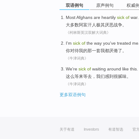
双语例句
原声例句
权威
Most
Afghans
are heartily
sick
of
war
.
大多数
阿富汗人
极其
厌恶战争。
《柯林斯英汉双解大词典》
I
'm
sick
of
the
way
you
've treated
me
你
对待
我
的
那一
套
我
都厌倦了。
《牛津词典》
We
're
sick
of
waiting
around
like
this.
这么
等
来等去，
我们
感到
很腻味
。
《牛津词典》
更多双语例句
关于有道
Investors
有道智选
官