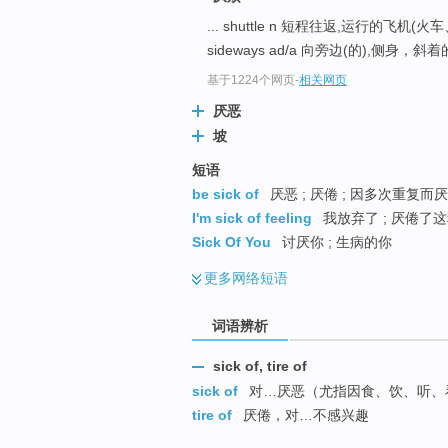
top
... shuttle n 短程往返,运行的飞
sideways ad/a 向旁边(的),侧身，斜着的 
基于1224个网页
-
相关网页
厌恶
坡
短语
be sick of
厌恶 ; 厌倦 ; 因多次重复而厌烦
I'm sick of feeling
我放弃了 ; 厌倦了
Sick Of You
讨厌你 ; 生病的你
更多
网络短语
词语辨析
sick of, tire of
sick of
对…厌恶（尤指因食、饮、听、
tire of
厌倦，对…不感兴趣