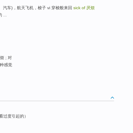
机(火车、汽车)，航天飞机，梭子 vi 穿梭般来回
sick of
厌烦
...
 ; 对
这种感觉
看过度引起的）