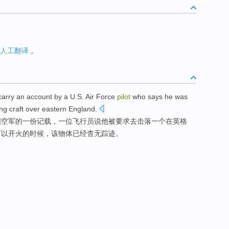
人工翻译
。
arry
an
account
by a
U.S.
Air Force
pilot
who
says
he
was
ing craft over eastern
England
.
国
空军
的一份记载，
一
位
飞行员
说
他
被
要求
去
击落
一个在英格
可以开火的时候，该物体已经杳无踪迹。