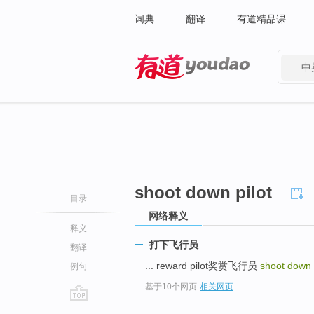
词典
翻译
有道精品课
中
有道 - 网易旗下搜索
shoot down pilot
目录
网络释义
释义
打下飞行员
翻译
... reward pilot奖赏飞行员
shoot down 
例句
基于10个网页
-
相关网页
go