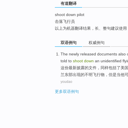
有道翻译
top
shoot down pilot
击落飞行员
以上为机器翻译结果，长、整句建议使用
双语例句
权威例句
The newly
released
documents
also
c
told
to
shoot
down
an
unidentified
fly
这份
最新
披露
的
文件
，
同样
包括
了
美
兰东部出现的
不明
飞行物，但是当他
youdao
更多双语例句