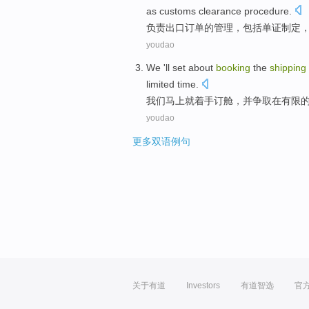
as
customs clearance procedure
.
负责
出口
订单
的
管理
，
包括
单证
制定
youdao
We
'
ll
set about
booking
the
shipping
limited
time
.
我们
马上就
着手
订舱
，
并
争取
在
有限
youdao
更多双语例句
关于有道
Investors
有道智选
官