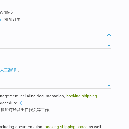
预定舱位
e
租船订舱
人工翻译
。
nagement
including
documentation
,
booking
shipping
procedure
.
，租
船
订
舱及出口
报关
等工作。
ncluding
documentation
,
booking
shipping
space
as well