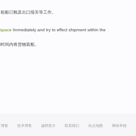
，租
船
订
舱及出口
报关
等工作。
space
Immediately
and
try to
effect
shipment
within
the
的时间
内
将
货物装船
。
方博客
技术博客
诚聘英才
联系我们
站点地图
网络举报