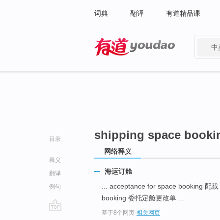
词典
翻译
有道精品课
中
有道 - 网易旗下搜索
shipping space booki
目录
网络释义
释义
海运订舱
翻译
... acceptance for space booking 配
例句
booking 委托定舱更改单 ...
基于8个网页
-
相关网页
go