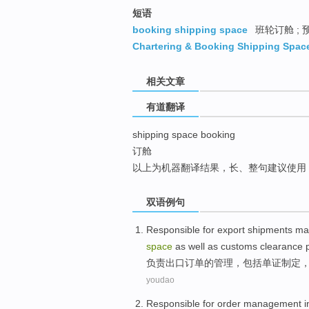
top
短语
booking shipping space
班轮订舱 ; 
Chartering & Booking Shipping Spac
相关文章
有道翻译
shipping space booking
订舱
以上为机器翻译结果，长、整句建议使用
双语例句
Responsible for
export
shipments
ma
space
as well as
customs clearance 
负责
出口
订单
的
管理
，
包括
单证
制定
youdao
Responsible for
order
management
i