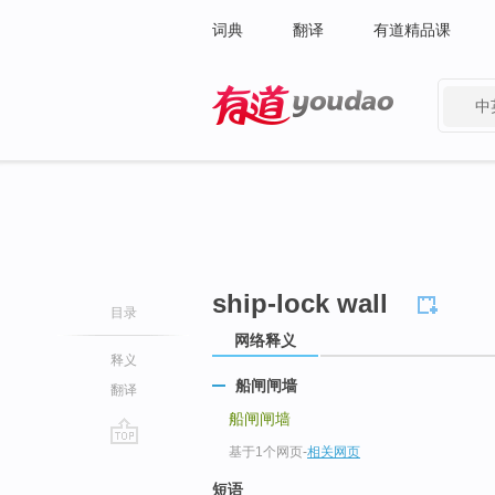
词典
翻译
有道精品课
中
有道 - 网易旗下搜索
ship-lock wall
目录
网络释义
释义
船闸闸墙
翻译
船闸闸墙
基于1个网页
-
相关网页
go
top
短语