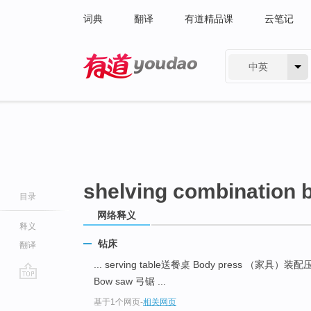
词典
翻译
有道精品课
云笔记
中英
有道 - 网易旗下搜索
shelving combination 
目录
网络释义
释义
钻床
翻译
... serving table送餐桌 Body press （家具）装
Bow saw 弓锯 ...
go
基于1个网页
-
相关网页
top