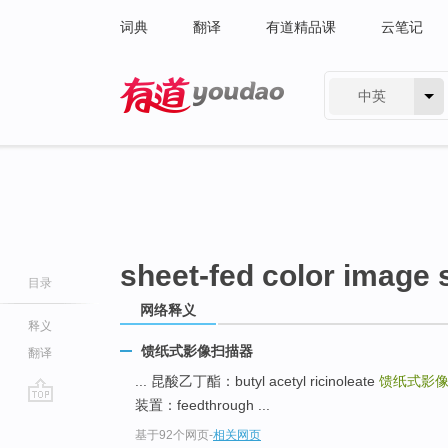
词典
翻译
有道精品课
云笔记
中英
有道 - 网易旗下搜索
sheet-fed color image
目录
网络释义
释义
馈纸式影像扫描器
翻译
... 昆酸乙丁酯：butyl acetyl ricinoleate
馈纸式影
装置：feedthrough ...
go
基于92个网页
-
相关网页
top