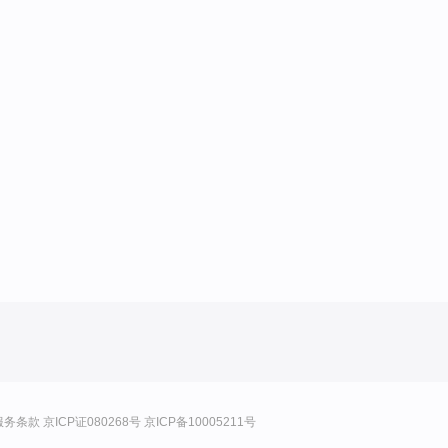
服务条款
京ICP证080268号
京ICP备10005211号