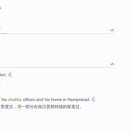
y.
析
hirt
.
。
n
his
shabby
offices
and his
home
in
Hampstead
.
室里
度过，另一部分
在
他
汉普
斯特德的
家
度过。