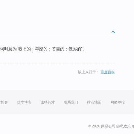
容词时意为“破旧的；卑鄙的；吝啬的；低劣的”。
以上来源于：
百度百科
方博客
技术博客
诚聘英才
联系我们
站点地图
网络举报
© 2026 网易公司
隐私政策