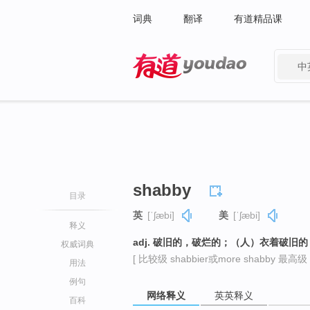
词典
翻译
有道精品课
中
有道 - 网易旗下搜索
shabby
目录
英
[ˈʃæbi]
美
[ˈʃæbi]
释义
adj. 破旧的，破烂的；（人）衣着破
权威词典
[ 比较级 shabbier或more shabby 最高级 s
用法
例句
网络释义
英英释义
百科