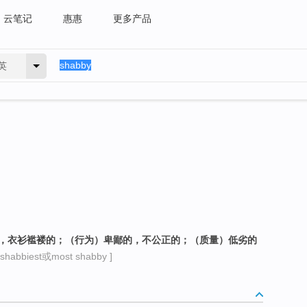
云笔记
惠惠
更多产品
英
旧的，衣衫褴褛的；（行为）卑鄙的，不公正的；（质量）低劣的
habbiest或most shabby ]