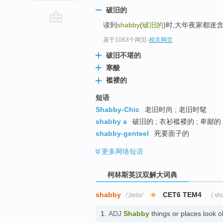
破旧的
读到
shabby
(
破旧的
)时,大年夜家都迷
go
top
基于1063个网页
-
相关网页
破旧不堪的
寒酸
褴褛的
短语
Shabby-Chic
老旧时尚 ; 老旧时髦
shabby a
破旧的 ; 衣衫褴褛的 ; 卑鄙的
shabby-genteel
死要面子的
更多
网络短语
柯林斯英汉双解大词典
shabby
CET6 TEM4
/ˈʃæbɪ/
( sh
1.
ADJ
Shabby
things or places look