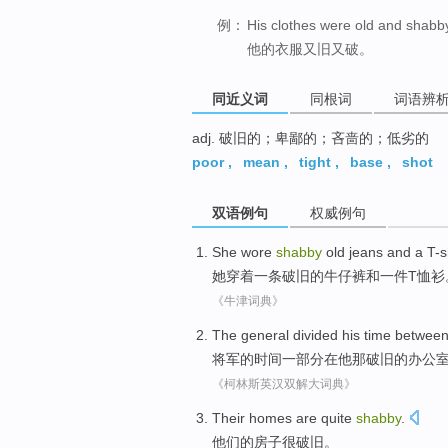
例：
His clothes were old and shabb
他的衣服又旧又破。
同近义词
同根词
词语辨
adj. 破旧的；卑鄙的；吝啬的；低劣的
poor
,
mean
,
tight
,
base
,
shot
双语例句
权威例句
She
wore
shabby
old
jeans
and
a
T-s
她
穿着一
条
破旧
的
牛仔裤
和
一
件T恤衫
《牛津词典》
The general
divided
his
time
betwee
将军
的
时间
一部分
在
他
那
破旧
的
办公
《柯林斯英汉双解大词典》
Their
homes
are quite
shabby
.
他们的
房子
很
破旧
。