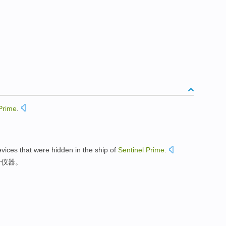
Prime
.
evices
that were
hidden
in
the
ship
of
Sentinel
Prime
.
个
仪器
。