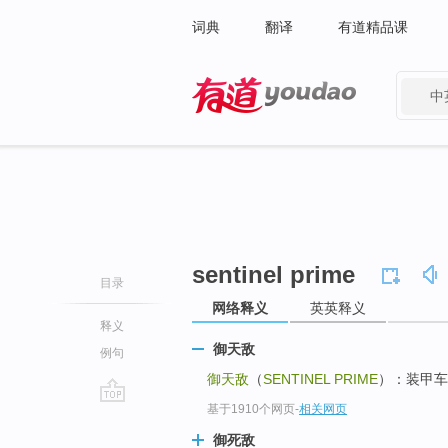
词典
翻译
有道精品课
中
有道 - 网易旗下搜索
sentinel prime
目录
网络释义
英英释义
释义
御天敌
例句
御天敌
（
SENTINEL PRIME
）：装甲车 
基于1910个网页
-
相关网页
go
top
御死敌