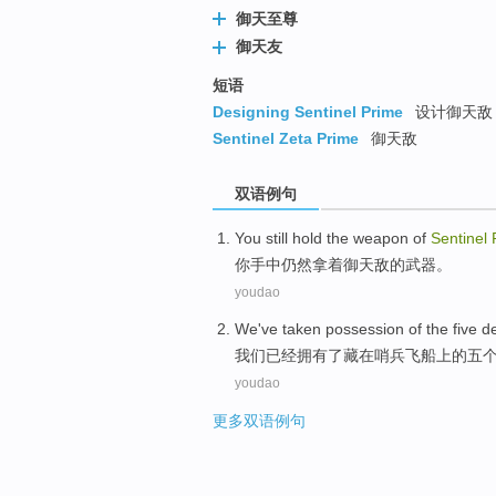
御天至尊
御天友
短语
Designing Sentinel Prime
设计御天敌
Sentinel Zeta Prime
御天敌
双语例句
You
still
hold
the
weapon
of
Sentinel
你
手中
仍然
拿
着御天敌
的
武器
。
youdao
We
've taken
possession
of the
five
d
我们
已经
拥有
了
藏
在
哨兵
飞船上
的
五
youdao
更多双语例句