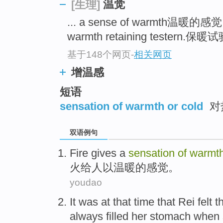
温觉
[生理]
... a sense of warmth温暖的感
warmth retaining testern.保暖试
基于148个网页
-
相关网页
增温感
短语
sensation of warmth or cold
对
双语例句
Fire
gives
a
sensation
of
warmt
火
给人
以温暖
的
感觉
。
youdao
It was
at
that time that
Rei
felt
t
always
filled
her
stomach
when