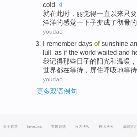
cold
.
就
在此时
，
丽
觉得
一直
以来只要
洋洋
的
感觉
一下子变成
了彻骨的
youdao
I
remember
days
of
sunshine
a
lull,
as if
the world
waited
and
h
我
记得
那些日子
的
阳光
和
温暖
，
世界都在
等待
，屏住呼吸地等待
youdao
更多双语例句
关于有道
Investors
有道智选
官方博客
技术博客
诚聘英