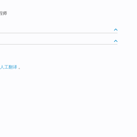
程师
人工翻译
。